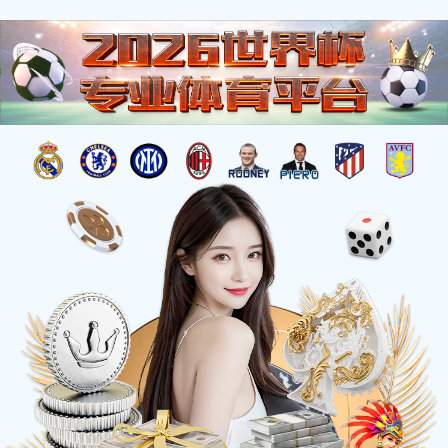
立即注册
金年会
官网 · 权威体育
数据平台
金年会 OFFICIAL WEBSITE
自2022年创立以来，
金年会
致力于为用户提供包括
NBA、英超、欧洲杯、LPL在内的热门赛事直播与数据
服务，广受用户信赖。
立即下载金年会APP