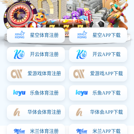
首页
/
体育热点
/ 正文