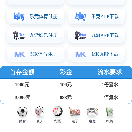
2026-06-05 19:43
66 次阅读
快船队前锋科怀·伦纳德左膝伤势反复，暂
无具体回归时间表
洛杉矶快船队又一次被伤病阴影笼罩。球队核心、前
锋科怀·伦纳德因左膝伤势出现反复，目前已被列入每
日观察名单，快船官方并未给出具体的回归时间表。
这一消息无疑为球队刚刚步入正轨的赛季蒙上了一层
不确定性，也让球迷们对这位两届FMVP的健康状况
再度感到揪心。