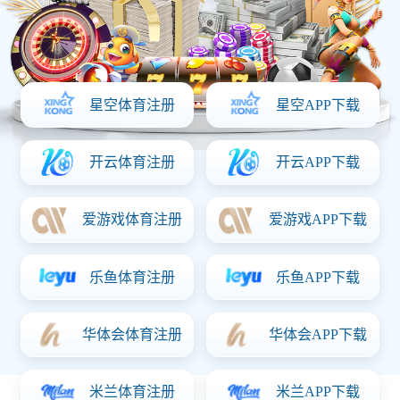
首页
/
体育热点
/ 正文